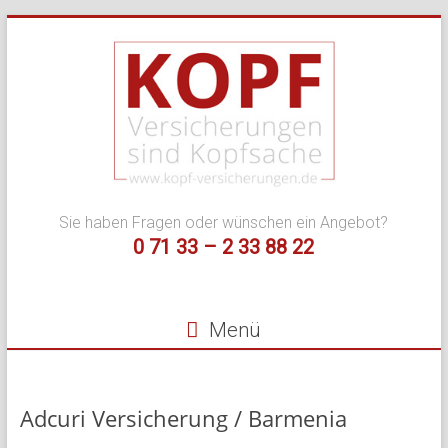
Zum
Inhalt
springen
Kopf
Sie haben Fragen oder wünschen ein Angebot?
Versicherungen
0 71 33 – 2 33 88 22
–
Ihr
Menü
Versicherungsmakle
für
Adcuri Versicherung / Barmenia
Privat