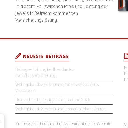
t
In diesem Fall zwischen Preis und Leistung der
i
jeweils in Betracht kommenden
v
Versicherungslösung.
e
:
NEUESTE BEITRÄGE
I
Beitragserhöhung bei Ihrer Janitos-
D
Haftpflichtversicherung
Er
Wohngebäudeversicherung mit Gewerbeanteil &
Vorschäden
Unternehmensberater in Deutschland 2025
Wohngebäudeversicherung: Domcura erhöht Beitrag
r
Zur besseren Lesbarkeit nutzen wir auf dieser Website
Ve