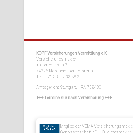
KOPF Versicherungen Vermittlung e.K.
Versicherungsmakler
Im Lerchenrain 3
74226 Nordheim bei Heilbronn
Tel.: 0 71 33 – 2 33 88 22
Amtsgericht Stuttgart, HRA 738430
+++ Termine nur nach Vereinbarung +++
Mitglied der VEMA Versicherungsmakle
Genossenschaft eG – Qualitätsmakler-