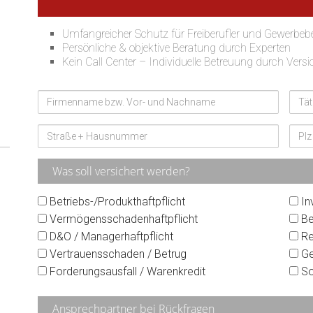
Umfangreicher Schutz für Freiberufler und Gewerbebe
Persönliche & objektive Beratung durch Experten
Kein Call Center – Individuelle Betreuung durch Vers
Firmenname
Tätig
Risikoanschrift Straße
Plz
Was soll versichert werden?
Gewünschter Versicherungsschutz
Gewü
Betriebs-/Produkthaftpflicht
In
Vermögensschadenhaftpflicht
Be
D&O / Managerhaftpflicht
Re
Vertrauensschaden / Betrug
Ge
Forderungsausfall / Warenkredit
So
Ansprechpartner bei Rückfragen