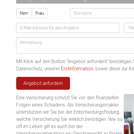
Anrede
Vorname
Herr
Frau
E-Mail
Tele
Anmerkung
Mit Klick auf den Button "Angebot anfordern" bestätigen
Datenschutz, unserer
Erstinformation
, sowie diese zur 
A
Eine Versicherung schützt Sie vor den finanziellen
l
Folgen eines Schadens. Als Versicherungsmakler
t
unterstützen wir Sie bei der Entscheidungsfindung,
e
welche Versicherung Sie wirklich benötigen. Wie so
r
oft im Leben gilt es auch bei der
n
a
Versicherungsberatung ein Gleichgewicht zu finden.