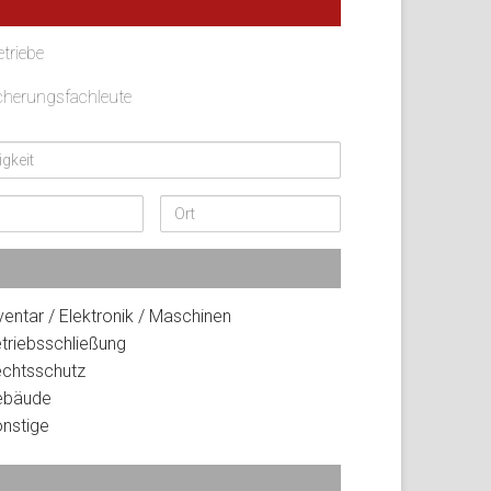
triebe
icherungsfachleute
keit
Ort
nschter Versicherungsschutz
ventar / Elektronik / Maschinen
triebsschließung
chtsschutz
bäude
nstige