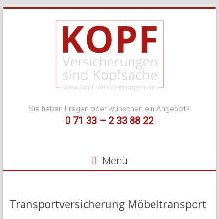
Zum
Inhalt
springen
Kopf
Sie haben Fragen oder wünschen ein Angebot?
Versicherungen
0 71 33 – 2 33 88 22
–
Ihr
Menü
Versicherungsmakle
für
Transportversicherung Möbeltransport
Privat