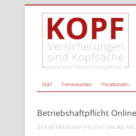
Zum
Kopf
Inhalt
springen
Versicherungen
–
Ihr
Versicherungsmakl
für
Privat
Start
Firmenkunden
Privatkunden
und
Gewerbe
Betriebshaftpflicht Onlin
Versicherungsmakler
Nordheim,
DER BETRIEBSHAFTPFLICHT ONLINE R
Heilbronn