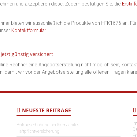
 nehmen und akzeptieren diese. Zudem bestätigen Sie, die
Erstin
ner bieten wir ausschließlich die Produkte von HFK1676 an. Für 
 unser
Kontaktformular
.
jetzt günstig versichert
online Rechner eine Angebotserstellung nicht möglich sein, kontakt
n, damit wir vor der Angebotserstellung alle offenen Fragen klär
NEUESTE BEITRÄGE
I
Beitragserhöhung bei Ihrer Janitos-
D
Haftpflichtversicherung
Er