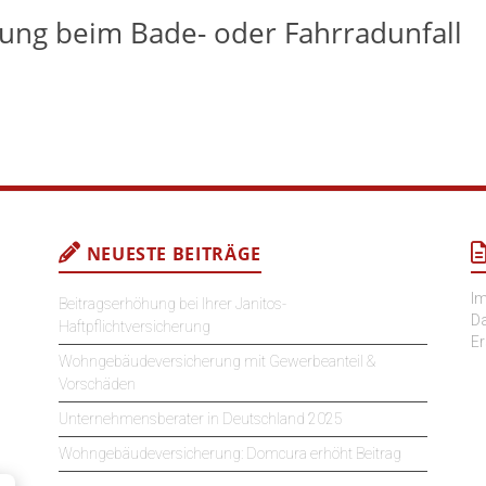
rung beim Bade- oder Fahrradunfall
NEUESTE BEITRÄGE
I
Beitragserhöhung bei Ihrer Janitos-
D
Haftpflichtversicherung
Er
Wohngebäudeversicherung mit Gewerbeanteil &
Vorschäden
Unternehmensberater in Deutschland 2025
Wohngebäudeversicherung: Domcura erhöht Beitrag