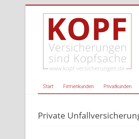
Zum
Kopf
Inhalt
springen
Versicherungen
–
Ihr
Versicherungsmakl
für
Privat
Start
Firmenkunden
Privatkunden
und
Gewerbe
Private Unfallversicherun
Versicherungsmakler
Nordheim,
Heilbronn