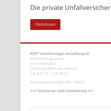
und
Die private Unfallversiche
Umland
Weiterlesen
KOPF Versicherungen Vermittlung e.K.
Versicherungsmakler
Im Lerchenrain 3
74226 Nordheim bei Heilbronn
Tel.: 0 71 33 – 2 33 88 22
Amtsgericht Stuttgart, HRA 738430
+++ Termine nur nach Vereinbarung +++