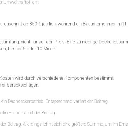
er Umwelthaftpflicht
m Durchschnitt ab 350 € jährlich, während ein Bauunternehmen mit
sumfang, nicht nur auf den Preis. Eine zu niedrige Deckungssumm
en, besser 5 oder 10 Mio. €.
ng Kosten wird durch verschiedene Komponenten bestimmt.
erer berücksichtigen:
s ein Dachdeckerbetrieb. Entsprechend variiert der Beitrag.
siko – und damit der Beitrag.
 der Beitrag. Allerdings lohnt sich eine größere Summe, um im Ernstf