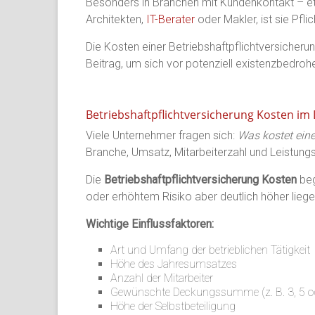
Besonders in Branchen mit Kundenkontakt – etw
Architekten,
IT-Berater
oder Makler, ist sie Pfli
Die Kosten einer Betriebshaftpflichtversicherun
Beitrag, um sich vor potenziell existenzbed
Betriebshaftpflichtversicherung Kosten im 
Viele Unternehmer fragen sich:
Was kostet eine
Branche, Umsatz, Mitarbeiterzahl und Leistun
Die
Betriebshaftpflichtversicherung Kosten
beg
oder erhöhtem Risiko aber deutlich höher liege
Wichtige Einflussfaktoren:
Art und Umfang der betrieblichen Tätigkeit
Höhe des Jahresumsatzes
Anzahl der Mitarbeiter
Gewünschte Deckungssumme (z. B. 3, 5 od
Höhe der Selbstbeteiligung