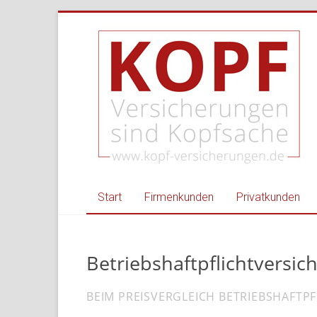
Zum
Kopf
Inhalt
springen
Versicherungen
–
Ihr
Versicherungsmakl
für
Privat
Start
Firmenkunden
Privatkunden
und
Gewerbe
Betriebshaftpflichtversi
Versicherungsmakler
Nordheim,
BEIM PREISVERGLEICH BETRIEBSHAFTP
Heilbronn