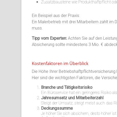
Zusatzbausteine wie Produkthaftpflicht od
Ein Beispiel aus der Praxis:
Ein Malerbetrieb mit drei Mitarbeitern zahlt i
muss.
Tipp vom Experten:
Achten Sie auf den Leistung
Absicherung sollte mindestens 3 Mio. € abdeck
Kostenfaktoren im Überblick
Die Höhe Ihrer Betriebshaftpflichtversicheru
Hier sind die wichtigsten Faktoren, die Versich
Branche und Tätigkeitsrisiko
Ein Büroservice hat ein geringeres Risiko al
Jahresumsatz und Mitarbeiterzahl
Steigt der Umsatz, steigt meist auch das Ri
Deckungssumme
Je höher Sie sich absichern, desto höher ist