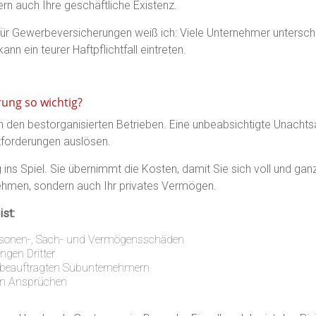
ern auch Ihre geschäftliche Existenz.
 für Gewerbeversicherungen weiß ich: Viele Unternehmer unterschä
ann ein teurer Haftpflichtfall eintreten.
rung so wichtig?
n den bestorganisierten Betrieben. Eine unbeabsichtigte Unachts
forderungen auslösen.
 ins Spiel. Sie übernimmt die Kosten, damit Sie sich voll und ga
rnehmen, sondern auch Ihr privates Vermögen.
st:
Personen-, Sach- und Vermögensschäden
gen Dritter
er beauftragten Subunternehmern
ten Ansprüchen