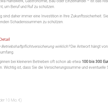
a Handwerk, Gastronomie, Bau oder Einzelhandel – ist das Risiko
cht, um Beruf und Ruf zu schützen.
g sind daher immer eine Investition in Ihre Zukunftssicherheit. S
rohenden Schadenssummen zu schützen.
Detail
 Betriebshaftpflichtversicherung wirklich?
Die Antwort hängt von
gsumfang.
innen bei kleineren Betrieben oft schon ab etwa
100 bis 300 Eur
n. Wichtig ist, dass Sie die Versicherungssumme und eventuelle S
er 10 Mio. €)