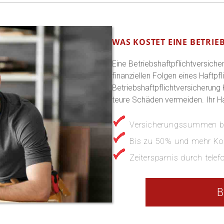
WAS KOSTET EINE BETRIE
Eine Betriebshaftpflichtversiche
finanziellen Folgen eines Haftpfl
Betriebshaftpflichtversicherung
teure Schäden vermeiden. Ihr Haft
Versicherungssummen bi
Bis zu 50% und mehr Ko
Zeitersparnis durch tele
B