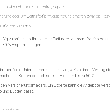
elbst zu übernehmen, kann Beiträge sparen.
herung oder Umwelthaftpflichtversicherung erhöhen zwar die Koste
äufig mit Rabatten.
ig zu prüfen, ob Ihr aktueller Tarif noch zu Ihrem Betrieb passt.
zu 30 % Ersparnis bringen.
t immer. Viele Unternehmer zahlen zu viel, weil sie ihren Vertrag n
ersicherung Kosten deutlich senken – oft um bis zu 50 %.
igen Versicherungsmaklers. Ein Experte kann die Angebote versc
ko und Budget passt.
d Umsatz an.