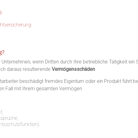
eb
chtversicherung
g?
r Unternehmen, wenn Dritten durch Ihre betriebliche Tätigkeit ein 
ch daraus resultierende
Vermögensschäden
.
 Mitarbeiter beschädigt fremdes Eigentum oder ein Produkt führt 
sten Fall mit Ihrem gesamten Vermögen.
t,
nsprüche,
htsschutzfunktion).