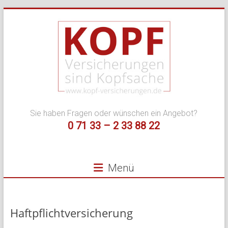
Zum
Inhalt
springen
Kopf
Sie haben Fragen oder wünschen ein Angebot?
Versicherungen
0 71 33 – 2 33 88 22
–
Ihr
Menü
Versicherungsmakle
für
Haftpflichtversicherung
Privat