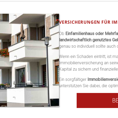
VERSICHERUNGEN FÜR IM
Ob
Einfamilienhaus oder Mehrf
landwirtschaftlich genutztes G
genau so individuell sollte auch
Wenn ein Schaden eintritt, ist m
Immobilienversicherung an seine
Kapital zu sichern und finanziel
Ein sorgfältiger
Immobilienversi
unterstützen Sie dabei, die optim
B