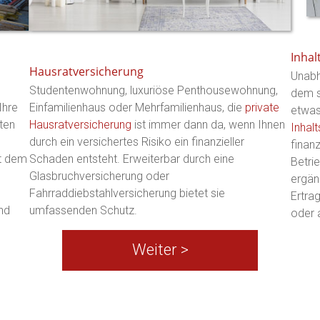
Inhal
Hausratversicherung
Unabh
Studentenwohnung, luxuriöse Penthousewohnung,
dem s
Ihre
Einfamilienhaus oder Mehrfamilienhaus, die
private
etwas
ten
Hausratversicherung
ist immer dann da, wenn Ihnen
Inhal
durch ein versichertes Risiko ein finanzieller
finan
it dem
Schaden entsteht. Erweiterbar durch eine
Betri
Glasbruchversicherung oder
ergän
Fahrraddiebstahlversicherung bietet sie
Ertrag
nd
umfassenden Schutz.
oder 
Weiter >