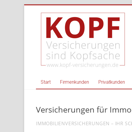
Zum
Kopf
Inhalt
springen
Versicherungen
–
Ihr
Versicherungsmakl
für
Privat
Start
Firmenkunden
Privatkunden
und
Gewerbe
Versicherungen für Immo
Versicherungsmakler
Nordheim,
IMMOBILIENVERSICHERUNGEN – IHR S
Heilbronn