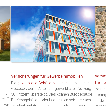
Versi
Versicherungen für Gewerbeimmobilien
Landw
Die
gewerbliche Gebäudeversicherung
versichert
Gebäude, deren Anteil der gewerblichen Nutzung
Besond
lt für
50 Prozent übersteigt. Dies können Bürogebäude,
Lösung
uch für
Betriebsgebäude oder Lagerhallen sein. Je nach
landwi
n wir
Tätigkeit und Branche kann es einfacher oder auch