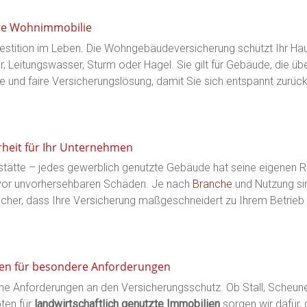
hre Wohnimmobilie
nvestition im Leben. Die Wohngebäudeversicherung schützt Ihr Ha
 Leitungswasser, Sturm oder Hagel. Sie gilt für Gebäude, die
e und faire Versicherungslösung, damit Sie sich entspannt zurüc
heit für Ihr Unternehmen
tätte – jedes gewerblich genutzte Gebäude hat seine eigenen Ri
 vor unvorhersehbaren Schäden. Je nach
Branche
und Nutzung sin
icher, dass Ihre Versicherung maßgeschneidert zu Ihrem Betrieb 
gen für besondere Anforderungen
ne Anforderungen an den Versicherungsschutz. Ob Stall, Scheune
pten für
landwirtschaftlich genutzte Immobilien
sorgen wir dafür,