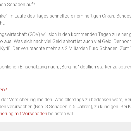
nen Schäden auf?
derike“ im Laufe des Tages schnell zu einem heftigen Orkan. Bund
ht.
gswirtschaft (GDV) will sich in den kommenden Tagen zu eine
o aus. Was sich nach viel Geld anhört ist auch viel Geld. Dennoch
„Kyril“. Der verursachte mehr als 2 Milliarden Euro Schaden. Zum 
sönlichen Einschätzung nach, „Burglind“ deutlich stärker zu spüre
ten?
h der Versicherung melden. Was allerdings zu bedenken wäre, V
den verursachen (Bsp. 3 Schäden in 5 Jahren), zu kündigen. Bei K
herung mit Vorschäden
belasten will.