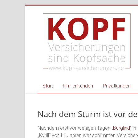
Zum
Kopf
Inhalt
springen
Versicherungen
–
Ihr
Versicherungsmakl
für
Privat
Start
Firmenkunden
Privatkunden
und
Gewerbe
Nach dem Sturm ist vor de
Versicherungsmakler
Nordheim,
Nachdem erst vor wenigen Tagen „
Burglind
“ i
Heilbronn
„Kyrill“ vor 11 Jahren war schlimmer. Versiche