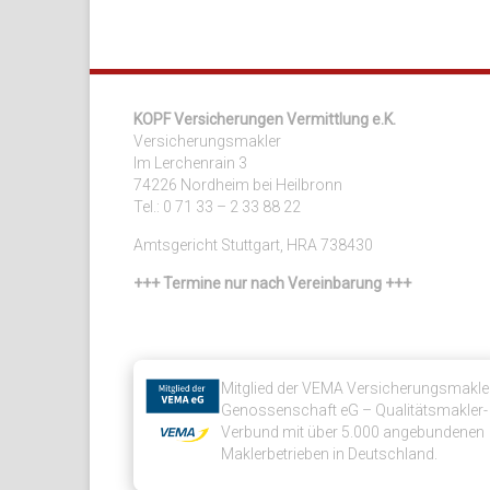
KOPF Versicherungen Vermittlung e.K.
Versicherungsmakler
Im Lerchenrain 3
74226 Nordheim bei Heilbronn
Tel.: 0 71 33 – 2 33 88 22
Amtsgericht Stuttgart, HRA 738430
+++ Termine nur nach Vereinbarung +++
Mitglied der VEMA Versicherungsmakle
Genossenschaft eG – Qualitätsmakler-
Verbund mit über 5.000 angebundenen
Maklerbetrieben in Deutschland.