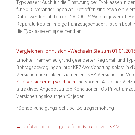
Typklassen: Auch für die Einstufung der Typklassen in de
für 2018 Veränderungen an. Betroffen sind etwa ein Vierte
Dabei werden jährlich ca. 28.000 PKWs ausgewertet. Ber
Reparaturkosten infolge Fahrzeugschäden. Ist ein besti
die Typklasse entsprechend an.
Vergleichen lohnt sich –Wechseln Sie zum 01.01.201
Erhöhte Prämien aufgrund geänderter Regional- und Typ
Beitragsbewegungen Ihrer KFZ-Versicherung selbst in di
Versicherungsmakler nach einem KFZ Versicherung Verg
KFZ-Versicherung wechseln
und sparen. Aus einer Vielzah
attraktives Angebot zu top Konditionen. Ob Privatfahrzeug
Versicherungslösungen für jeden.
*Sonderkündigungsrecht bei Beitragserhöhung
←
Unfallversicherung „allsafe bodyguard“ von K&M